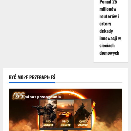
Ponad 25
milionów
routerów i
cztery
dekady
innowacji w
sieciach
domowych
BYĆ MOŻE PRZEGAPIŁEŚ
3 minut przeczytania