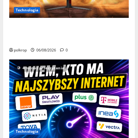
Technologia
AOC GAMING CQ32G4ZA – jeden monitor, trzy tryby
odświeżania. Nawet 500 Hz dla najbardziej
wymagających graczy
polkrop
06/08/2026
0
4 minut przeczytania
Technologia