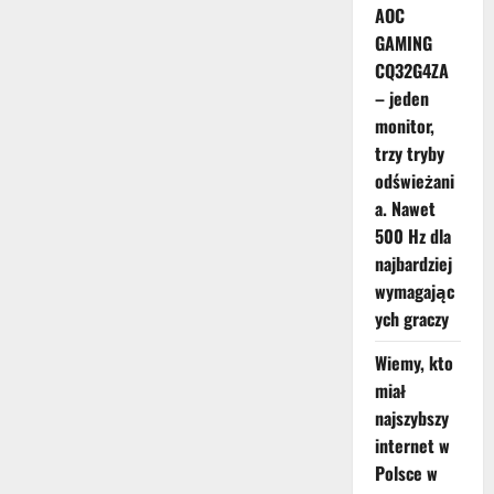
AOC
GAMING
CQ32G4ZA
– jeden
monitor,
trzy tryby
odświeżani
a. Nawet
500 Hz dla
najbardziej
wymagając
ych graczy
Wiemy, kto
miał
najszybszy
internet w
Polsce w