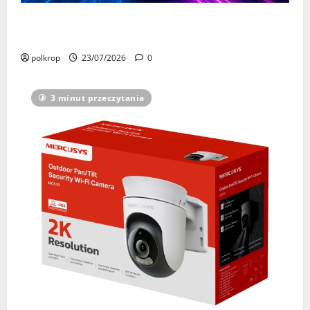
Wiemy, kto miał najszybszy internet w Polsce w
czerwcu 2026. Lider nadal nie ma sobie równych
polkrop
23/07/2026
0
3 minut przeczytania