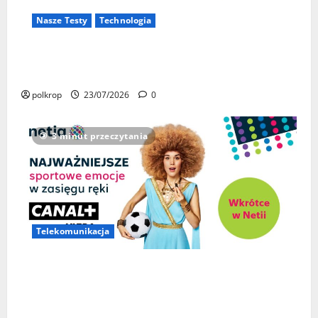
Nasze Testy
Technologia
Test Mercusys MC510 – sprawdziłem zewnętrzną
kamerę 2K z obrotem 360°. Czy warto ją kupić?
polkrop
23/07/2026
0
3 minut przeczytania
Telekomunikacja
Netia z pełną ofertą sportową CANAL+! Kibice
obejrzą Ligę Mistrzów, Premier League i LALIGA EA
SPORTS w jednym miejscu