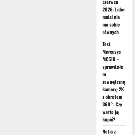
czerwcu
2026. Lider
nadal nie
ma sobie
równych
Test
Mercusys
MC510 –
sprawdziłe
m
zewnętrzną
kamerę 2K
z obrotem
360°. Czy
warto ją
kupić?
Netia z