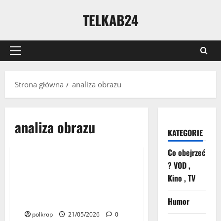
TELKAB24
Strona główna
analiza obrazu
analiza obrazu
KATEGORIE
Telekomunikacja
Co obejrzeć
? VOD ,
Orange rozwija technologie
5 minut przeczytania
Kino , TV
przyszłości. Od cyfrowych
bliźniaków sieci po inteligentne
Humor
miasta i AI
polkrop
21/05/2026
0