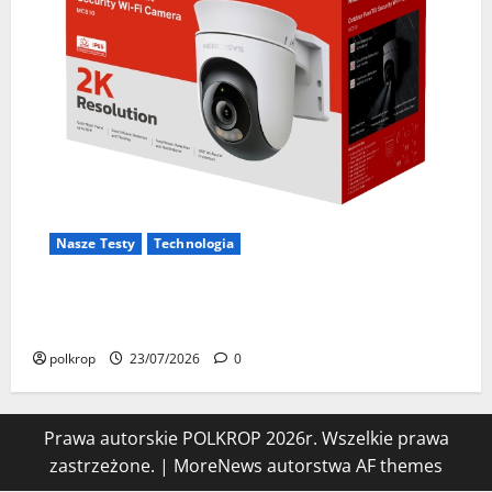
Nasze Testy
Technologia
Test Mercusys MC510 – sprawdziłem zewnętrzną
kamerę 2K z obrotem 360°. Czy warto ją kupić?
polkrop
23/07/2026
0
Prawa autorskie POLKROP 2026r. Wszelkie prawa
zastrzeżone.
|
MoreNews
autorstwa AF themes