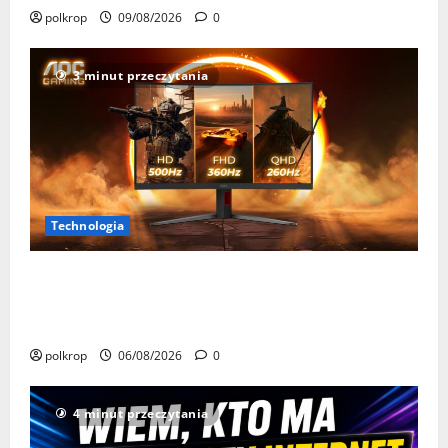
polkrop
09/08/2026
0
3 minut przeczytania
Technologia
AOC GAMING CQ32G4ZA – jeden monitor, trzy tryby
odświeżania. Nawet 500 Hz dla najbardziej
wymagających graczy
polkrop
06/08/2026
0
4 minut przeczytania