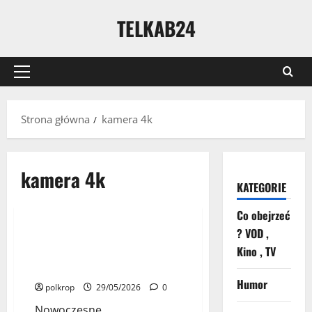
TELKAB24
Strona główna
kamera 4k
kamera 4k
KATEGORIE
Nasze Testy
Technologia
Co obejrzeć
? VOD ,
Xblitz Falcon – wideorejestrator
5 minut przeczytania
Kino , TV
premium z nagrywaniem 2×4K
UHD i Sony Starvis 2
Humor
polkrop
29/05/2026
0
Nowoczesne