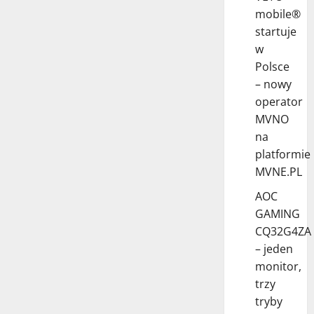
mobile®
startuje
w
Polsce
– nowy
operator
MVNO
na
platformie
MVNE.PL
AOC
GAMING
CQ32G4ZA
– jeden
monitor,
trzy
tryby