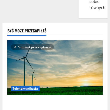
sobie
równych
BYĆ MOŻE PRZEGAPIŁEŚ
5 minut przeczytania
Telekomunikacja
Orange Polska zabezpieczył dostawy energii z OZE aż
do 2035 roku