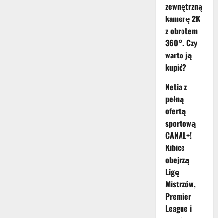
zewnętrzną
kamerę 2K
z obrotem
360°. Czy
warto ją
kupić?
Netia z
pełną
ofertą
sportową
CANAL+!
Kibice
obejrzą
Ligę
Mistrzów,
Premier
League i