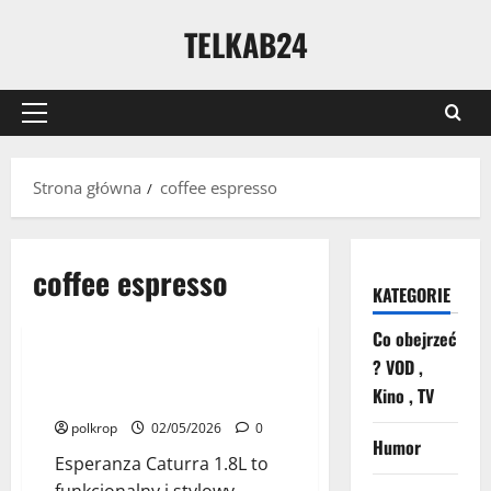
TELKAB24
Strona główna
coffee espresso
coffee espresso
KATEGORIE
Nasze Testy
Co obejrzeć
? VOD ,
Domowa kawa jak z kawiarni?
1 minut czytania
Kino , TV
Sprawdzamy Esperanza Caturra
polkrop
02/05/2026
0
Humor
Esperanza Caturra 1.8L to