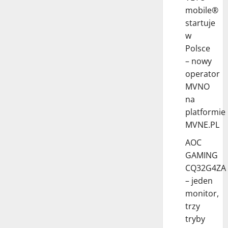
mobile®
startuje
w
Polsce
– nowy
operator
MVNO
na
platformie
MVNE.PL
AOC
GAMING
CQ32G4ZA
– jeden
monitor,
trzy
tryby