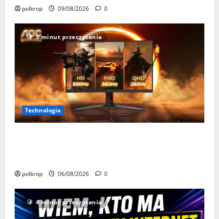
polkrop
09/08/2026
0
3 minut przeczytania
Technologia
AOC GAMING CQ32G4ZA – jeden monitor, trzy tryby
odświeżania. Nawet 500 Hz dla najbardziej
wymagających graczy
polkrop
06/08/2026
0
4 minut przeczytania