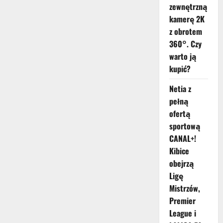
zewnętrzną
kamerę 2K
z obrotem
360°. Czy
warto ją
kupić?
Netia z
pełną
ofertą
sportową
CANAL+!
Kibice
obejrzą
Ligę
Mistrzów,
Premier
League i