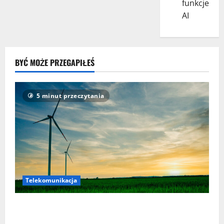
funkcje
AI
BYĆ MOŻE PRZEGAPIŁEŚ
5 minut przeczytania
Telekomunikacja
Orange Polska zabezpieczył dostawy energii z OZE aż
do 2035 roku