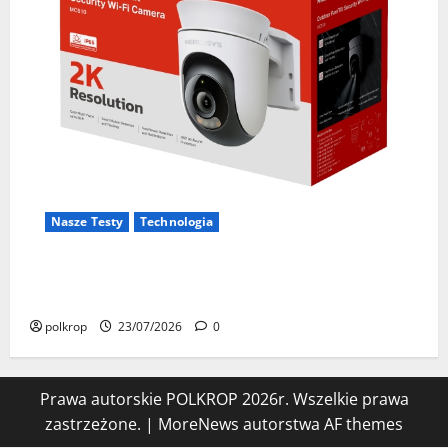
Nasze Testy
Technologia
Test Mercusys MC510 – sprawdziłem zewnętrzną
kamerę 2K z obrotem 360°. Czy warto ją kupić?
polkrop
23/07/2026
0
Prawa autorskie POLKROP 2026r. Wszelkie prawa
zastrzeżone.
|
MoreNews
autorstwa AF themes