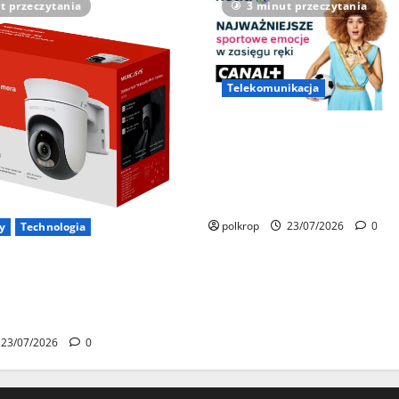
t przeczytania
3 minut przeczytania
Telekomunikacja
Netia z pełną ofertą sporto
Kibice obejrzą Ligę Mistrzó
League i LALIGA EA SPORTS 
miejscu
polkrop
23/07/2026
0
y
Technologia
sys MC510 – sprawdziłem
 kamerę 2K z obrotem 360°.
ą kupić?
23/07/2026
0