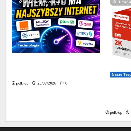
4 minut przeczytania
3 minu
Technologia
Wiemy, kto miał najszybszy internet w
Polsce w czerwcu 2026. Lider nadal nie
ma sobie równych
Nasze Test
polkrop
23/07/2026
0
Test Mercu
zewnętrzną
Czy warto j
polkrop