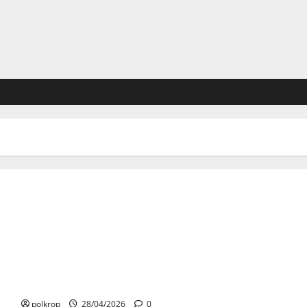
Jan Błachowicz twarzą HAMMER – Polska Siła spotyka
pancerną technologię
polkrop
28/04/2026
0