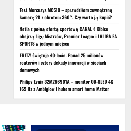
Test Mercusys MC510 – sprawdziłem zewnętrzną
kamerę 2K z obrotem 360°. Czy warto ją kupić?
Netia z pełną ofertą sportową CANAL+! Kibice
obejrzą Ligę Mistrzów, Premier League i LALIGA EA
SPORTS w jednym miejscu
FRITZ! świętuje 40-lecie. Ponad 25 milionów
routerów i cztery dekady innowacji w sieciach
domowych
Philips Evnia 32M2N6901A – monitor QD-OLED 4K
165 Hz z Ambiglow i hubem smart home Matter