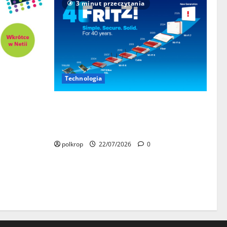
3 minut przeczytania
wą CANAL+!
Technologia
w, Premier
w jednym
FRITZ! świętuje 40-lecie. Ponad 25
milionów routerów i cztery dekady
innowacji w sieciach domowych
polkrop
22/07/2026
0